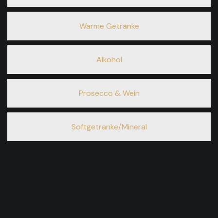
Warme Getränke
Alkohol
Prosecco & Wein
Softgetranke/Mineral