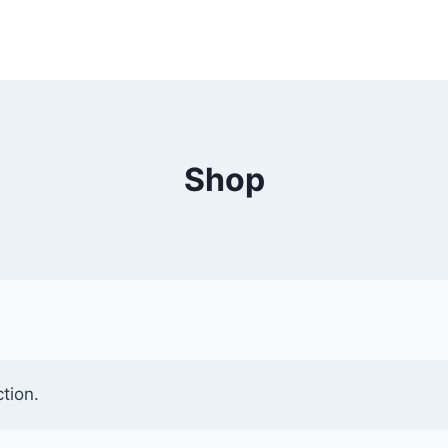
About Us
Menüs
Gallery
Catering
Book a rese
Shop
tion.